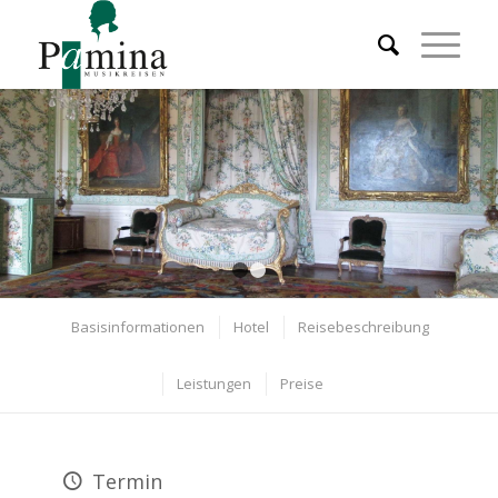
PARIS MON AMOUR – Glanz und
Gloria des Sonnenkönigs
1
2
Basisinformationen
Hotel
Reisebeschreibung
Leistungen
Preise
Termin