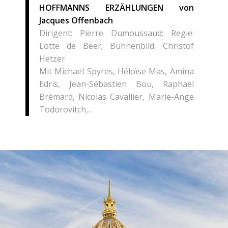
HOFFMANNS ERZÄHLUNGEN von
Jacques Offenbach
Dirigent: Pierre Dumoussaud; Regie:
Lotte de Beer; Bühnenbild: Christof
Hetzer
Mit Michael Spyres, Héloïse Mas, Amina
Edris, Jean-Sébastien Bou, Raphaël
Brémard, Nicolas Cavallier, Marie-Ange
Todorovitch,…