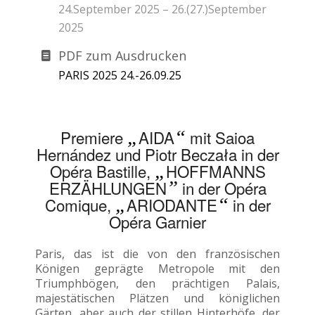
24.September 2025 – 26.(27.)September
2025
PDF zum Ausdrucken
PARIS 2025 24.-26.09.25
Premiere
„
AIDA
“
mit Saioa
Hernández und Piotr Beczała in der
Opéra Bastille,
„
HOFFMANNS
ERZÄHLUNGEN
”
in der Opéra
Comique,
„
ARIODANTE
“
in der
Opéra Garnier
Paris, das ist die von den französischen
Königen geprägte Metropole mit den
Triumphbögen, den prächtigen Palais,
majestätischen Plätzen und königlichen
Gärten, aber auch der stillen Hinterhöfe, der