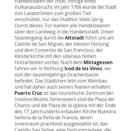
Handelshafen der Insel. Infolge eines
Vulkanausbruchs im Jahr 1706 wurde die Stadt
von Lavaströmen zum großen Teil
verschüttet, nur das Stadttor blieb übrig.
Durch dieses Tor kamen alle Handelswaren
über den Landweg in die Handelsstadt. Unser
Spaziergang durch die
Altstadt
führt uns am
Castillo de San Miguel, der kleinen Festung
und dem Convento de San Francisco, der
Klosterkirche mit den überaus feinen
Holzarbeiten vorbei. Nach dem
Mittagessen
fahren wir in Richtung
Icod de los Vinos
, wo
sich der tausendjährige Drachenbaum
befindet. Das Städtchen lebt vom Weinbau
und hat daher auch seinen Namen erhalten.
Puerto Cruz
ist das touristische Zentrum der
Inselnordküste. Sehenswert sind die Plaza del
Charco und die Plaza de la Iglesia mit der Ende
des 17. Jahrhunderts erbauten Kirche Nuestra
Señora de la Peña de Francia, deren
Innenraum prachtvoll ausgestattet ist, das
Castillo San Felipe, eine Festungsanlage, die