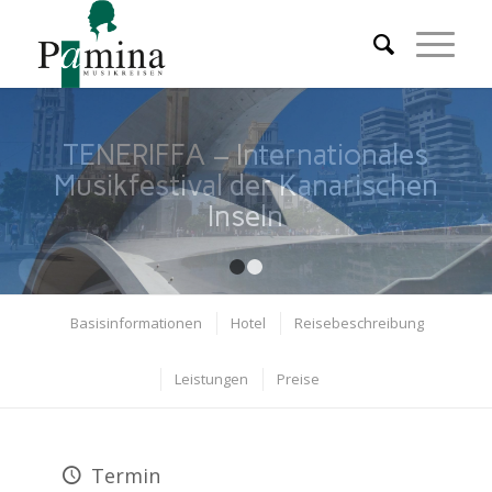
TENERIFFA – Internationales
Musikfestival der Kanarischen
Inseln
1
2
Basisinformationen
Hotel
Reisebeschreibung
Leistungen
Preise
Termin