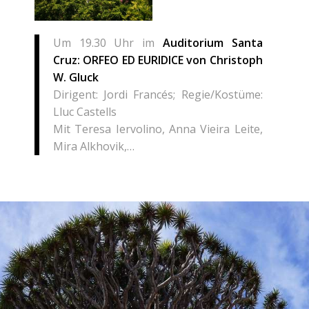
Um 19.30 Uhr im
Auditorium Santa
Cruz: ORFEO ED EURIDICE von Christoph
W. Gluck
Dirigent: Jordi Francés; Regie/Kostüme:
Lluc Castells
Mit Teresa Iervolino, Anna Vieira Leite,
Mira Alkhovik,…