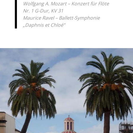
Wolfgang A. Mozart – K
onzert für Flöte
Nr. 1 G-Dur, KV 31
Maurice Ravel – Ballett-Symphonie
„Daphnis et Chloé”