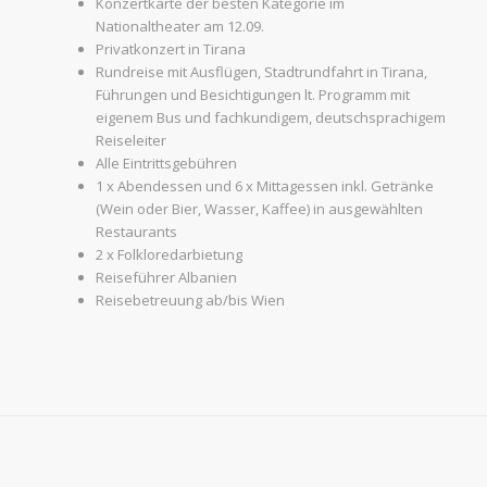
Konzertkarte der besten Kategorie im
Nationaltheater am 12.09.
Privatkonzert in Tirana
Rundreise mit Ausflügen, Stadtrundfahrt in Tirana,
Führungen und Besichtigungen lt. Programm mit
eigenem Bus und fachkundigem, deutschsprachigem
Reiseleiter
Alle Eintrittsgebühren
1 x Abendessen und 6 x Mittagessen inkl. Getränke
(Wein oder Bier, Wasser, Kaffee) in ausgewählten
Restaurants
2 x Folkloredarbietung
Reiseführer Albanien
Reisebetreuung ab/bis Wien