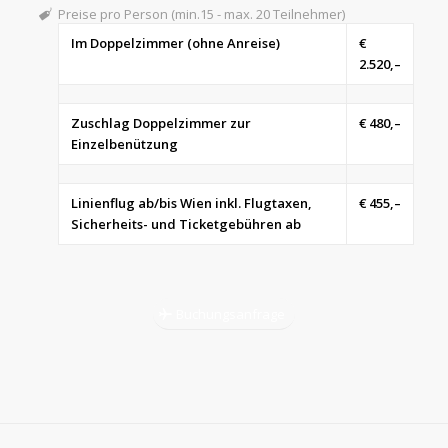
Preise pro Person (min.15 - max. 20 Teilnehmer)
Im Doppelzimmer (ohne Anreise)
€
2.520,–
Zuschlag Doppelzimmer zur
€ 480,–
Einzelbenützung
Linienflug ab/bis Wien inkl. Flugtaxen,
€ 455,–
Sicherheits- und Ticketgebühren ab
Buchungsanfrage