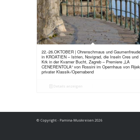
22.-26.OKTOBER | Ohrenschmaus und Gaumenfreud
in KROATIEN – Istrien, Novigrad, die Inseln Cres und
Krk in der Kvarner Bucht, Zagreb – Premiere „LA
CENERENTOLA“ von Rossini im Opernhaus von Rijek
privater Klassik-/Opernabend
Details anzeigen
© Copyright - Pamina-Musikreisen 2026