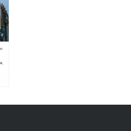
en
a,